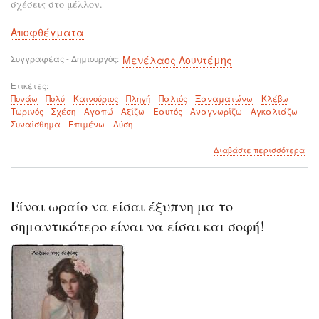
σχέσεις στο μέλλον.
Αποφθέγματα
Συγγραφέας - Δημιουργός
Μενέλαος Λουντέμης
Ετικέτες
Πονάω
Πολύ
Καινούριος
Πληγή
Παλιός
Ξαναματώνω
Κλέβω
Τωρινός
Σχέση
Αγαπώ
Αξίζω
Εαυτός
Αναγνωρίζω
Αγκαλιάζω
Συναίσθημα
Επιμένω
Λύση
για
Διαβάστε περισσότερα
το
Οι
παλ
μα
Είναι ωραίο να είσαι έξυπνη μα το
πλ
μπο
σημαντικότερο είναι να είσαι και σοφή!
να
«κλ
τις
τωρ
μα
σχέ