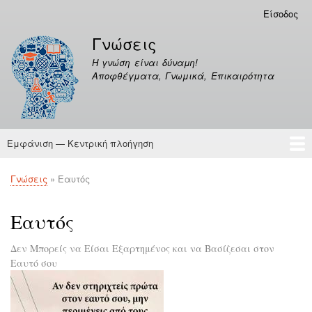
Παράκαμψη
Είσοδος
Μενού
προς
λογαριασμού
Γνώσεις
το
χρήστη
κυρίως
Η γνώση είναι δύναμη!
περιεχόμενο
Αποφθέγματα, Γνωμικά, Επικαιρότητα
Εμφάνιση — Κεντρική πλοήγηση
Κεντρική
πλοήγηση
Γνώσεις
Αποφθέγματα
Γνώσεις
Εαυτός
Breadcrumb
Εαυτός
Δεν Μπορείς να Είσαι Εξαρτημένος και να Βασίζεσαι στον
Εαυτό σου