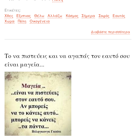
Ετικέτες
Χθες
Έξυπνος
Θέλω
Αλλάζω
Κόσμος
Σήμερα
Σοφός
Εαυτός
Χώρα
Πόλη
Οικογένεια
για
Διαβάστε περισσότερα
το
Είν
ωρα
να
Το να πιστεύεις και να αγαπάς τον εαυτό σου
είσ
έξυ
είναι μαγεία...
μα
το
σημ
είν
να
είσ
και
σοφ