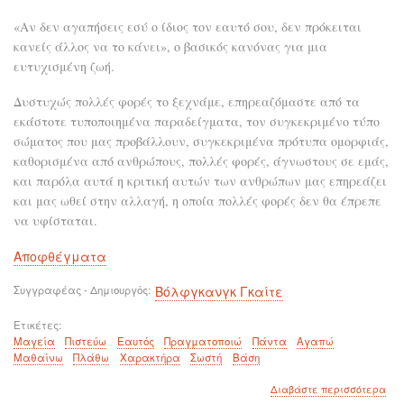
«Αν δεν αγαπήσεις εσύ ο ίδιος τον εαυτό σου, δεν πρόκειται
κανείς άλλος να το κάνει», ο βασικός κανόνας για μια
ευτυχισμένη ζωή.
Δυστυχώς πολλές φορές το ξεχνάμε, επηρεαζόμαστε από τα
εκάστοτε τυποποιημένα παραδείγματα, τον συγκεκριμένο τύπο
σώματος που μας προβάλλουν, συγκεκριμένα πρότυπα ομορφιάς,
καθορισμένα από ανθρώπους, πολλές φορές, άγνωστους σε εμάς,
και παρόλα αυτά η κριτική αυτών των ανθρώπων μας επηρεάζει
και μας ωθεί στην αλλαγή, η οποία πολλές φορές δεν θα έπρεπε
να υφίσταται.
Αποφθέγματα
Συγγραφέας - Δημιουργός
Βόλφγκανγκ Γκαίτε
Ετικέτες
Μαγεία
Πιστεύω
Εαυτός
Πραγματοποιώ
Πάντα
Αγαπώ
Μαθαίνω
Πλάθω
Χαρακτήρα
Σωστή
Βάση
για
Διαβάστε περισσότερα
το