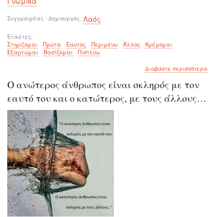
Γνωμικά
Συγγραφέας - Δημιουργός
Λαός
Ετικέτες
Στηρίζομαι
Πρώτα
Εαυτός
Περιμένω
Άλλος
Κρέμομαι
Εξαρτώμαι
Βασίζομαι
Πιστεύω
για
Διαβάστε περισσότερα
το
Ο ανώτερος άνθρωπος είναι σκληρός με τον
Δε
Μπο
εαυτό του και ο κατώτερος, με τους άλλους…
να
Είσ
Εξα
και
να
Βασ
στο
Εαυ
σου