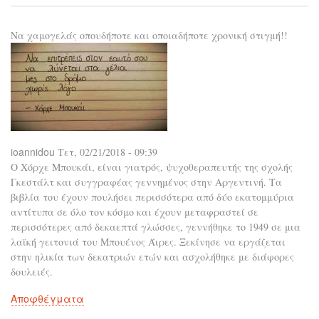
Το
να
Να χαμογελάς οπουδήποτε και οποιαδήποτε χρονική στιγμή!!
πισ
και
να
αγ
τον
εαυ
σου
είν
μαγ
ioannidou
Τετ, 02/21/2018 - 09:39
Ο Χόρχε Μπουκάι, είναι γιατρός, ψυχοθεραπευτής της σχολής
Γκεστάλτ και συγγραφέας γεννημένος στην Αργεντινή. Τα
βιβλία του έχουν πουλήσει περισσότερα από δύο εκατομμύρια
αντίτυπα σε όλο τον κόσμο και έχουν μεταφραστεί σε
περισσότερες από δεκαεπτά γλώσσες, γεννήθηκε το 1949 σε μια
λαϊκή γειτονιά του Μπουένος Άιρες. Ξεκίνησε να εργάζεται
στην ηλικία των δεκατριών ετών και ασχολήθηκε με διάφορες
δουλειές.
Αποφθέγματα