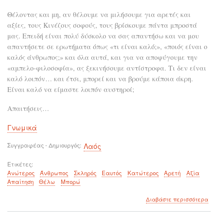
Θέλοντας και μη, αν θέλουμε να μιλήσουμε για αρετές και
αξίες, τους Κινέζους σοφούς, τους βρίσκουμε πάντα μπροστά
μας. Επειδή είναι πολύ δύσκολο να σας απαντήσω και να μου
απαντήσετε σε ερωτήματα όπως «τι είναι καλό;», «ποιός είναι ο
καλός άνθρωπος;» και όλα αυτά, και για να αποφύγουμε την
«αμπελο-φιλοσοφία», ας ξεκινήσουμε αντίστροφα. Τι δεν είναι
καλό λοιπόν… και έτσι, μπορεί και να βρούμε κάποια άκρη.
Είναι καλό να είμαστε λοιπόν αυστηροί;
Απαιτήσεις…
Γνωμικά
Συγγραφέας - Δημιουργός
Λαός
Ετικέτες
Ανώτερος
Άνθρωπος
Σκληρός
Εαυτός
Κατώτερος
Αρετή
Αξία
Απαίτηση
Θέλω
Μπορώ
για
Διαβάστε περισσότερα
το
Ο