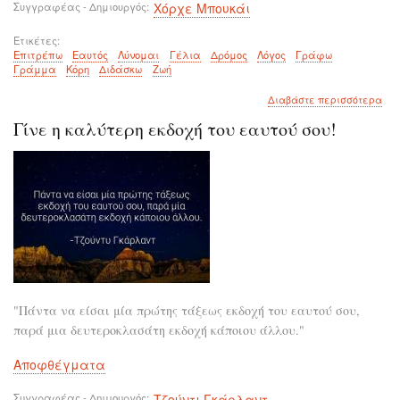
Συγγραφέας - Δημιουργός
Χόρχε Μπουκάι
Ετικέτες
Επιτρέπω
Εαυτός
Λύνομαι
Γέλια
Δρόμος
Λόγος
Γράφω
Γράμμα
Κόρη
Διδάσκω
Ζωή
για
Διαβάστε περισσότερα
το
Γίνε η καλύτερη εκδοχή του εαυτού σου!
Να
χα
οπο
και
οπο
χρο
στι
"Πάντα να είσαι μία πρώτης τάξεως εκδοχή του εαυτού σου,
παρά μια δευτεροκλασάτη εκδοχή κάποιου άλλου."
Αποφθέγματα
Συγγραφέας - Δημιουργός
Τζούντι Γκάρλαντ