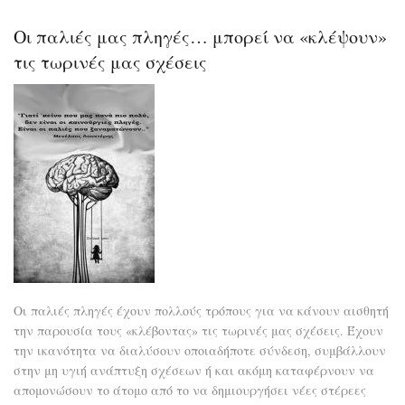
ανώ
άνθ
Οι παλιές μας πληγές… μπορεί να «κλέψουν»
είν
σκλ
τις τωρινές μας σχέσεις
με
τον
εαυ
του
και
ο
κατ
με
του
άλ
Οι παλιές πληγές έχουν πολλούς τρόπους για να κάνουν αισθητή
την παρουσία τους «κλέβοντας» τις τωρινές μας σχέσεις. Έχουν
την ικανότητα να διαλύσουν οποιαδήποτε σύνδεση, συμβάλλουν
στην μη υγιή ανάπτυξη σχέσεων ή και ακόμη καταφέρνουν να
απομονώσουν το άτομο από το να δημιουργήσει νέες στέρεες