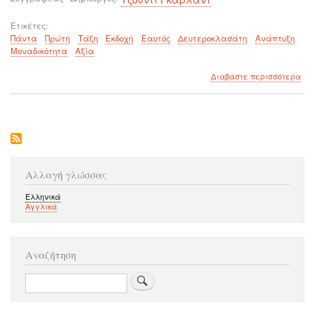
Ετικέτες
Πάντα
Πρώτη
Τάξη
Εκδοχή
Εαυτός
Δευτεροκλασάτη
Ανάπτυξη
Μοναδικότητα
Αξία
για
Διαβάστε περισσότερα
το
Γίν
η
καλ
εκδ
του
εαυ
σου
Αλλαγή γλώσσας
Ελληνικά
Αγγλικά
Αναζήτηση
Αναζήτηση