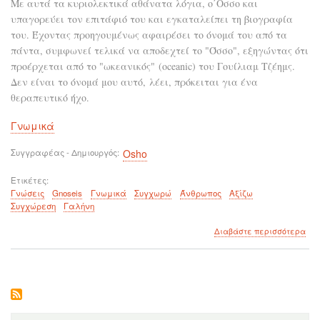
Με αυτά τα κυριολεκτικά αθάνατα λόγια, ο΄Οσσο και
υπαγορεύει τον επιτάφιό του και εγκαταλείπει τη βιογραφία
του. Έχοντας προηγουμένως αφαιρέσει το όνομά του από τα
πάντα, συμφωνεί τελικά να αποδεχτεί τo "Όσσο", εξηγώντας ότι
προέρχεται από το "ωκεανικός" (oceanic) του Γουίλιαμ Τζέημς.
Δεν είναι το όνομά μου αυτό, λέει, πρόκειται για ένα
θεραπευτικό ήχο.
Γνωμικά
Συγγραφέας - Δημιουργός
Osho
Ετικέτες
Γνώσεις
Gnoseis
Γνωμικά
Συγχωρώ
Άνθρωπος
Αξίζω
Συγχώρεση
Γαλήνη
για
Διαβάστε περισσότερα
το
Η
Συγ
είν
λύτ