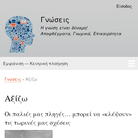
Παράκαμψη
Είσοδος
Μενού
προς
λογαριασμού
Γνώσεις
το
χρήστη
κυρίως
Η γνώση είναι δύναμη!
περιεχόμενο
Αποφθέγματα, Γνωμικά, Επικαιρότητα
Εμφάνιση — Κεντρική πλοήγηση
Κεντρική
πλοήγηση
Γνώσεις
Αποφθέγματα
Γνώσεις
Αξίζω
Breadcrumb
Αξίζω
Οι παλιές μας πληγές… μπορεί να «κλέψουν»
τις τωρινές μας σχέσεις