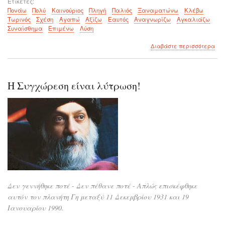
Ετικέτες
Πονάω
Πολύ
Καινούριος
Πληγή
Παλιός
Ξαναματώνω
Κλέβω
Τωρινός
Σχέση
Αγαπώ
Αξίζω
Εαυτός
Αναγνωρίζω
Αγκαλιάζω
Συναίσθημα
Επιμένω
Λύση
για
Διαβάστε περισσότερα
το
Οι
παλ
μα
Η Συγχώρεση είναι λύτρωση!
πλ
μπο
να
«κλ
τις
τωρ
μα
σχέ
Δεν γεννήθηκε ποτέ - Δεν πέθανε ποτέ - Απλώς επισκέφθηκε
αυτόν τον πλανήτη Γη μεταξύ 11 Δεκεμβρίου 1931 και 19
Ιανουαρίου 1990.