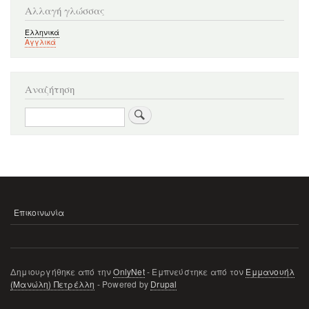
Αλλαγή γλώσσας
Ελληνικά
Αγγλικά
Αναζήτηση
Αναζήτηση
Επικοινωνία
ΜΕΝΟΎ
ΥΠΟΣΈΛΙΔΟΥ
Δημιουργήθηκε από την
OnlyNet
- Εμπνεύστηκε από τον
Εμμανουήλ
(Μανώλη) Πετρέλλη
- Powered by
Drupal