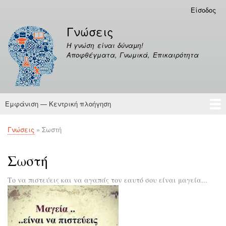
Παράκαμψη
Είσοδος
Μενού
προς
λογαριασμού
Γνώσεις
το
χρήστη
κυρίως
Η γνώση είναι δύναμη!
περιεχόμενο
Αποφθέγματα, Γνωμικά, Επικαιρότητα
Εμφάνιση — Κεντρική πλοήγηση
Κεντρική
πλοήγηση
Γνώσεις
Αποφθέγματα
Γνώσεις
Σωστή
Breadcrumb
Σωστή
Το να πιστεύεις και να αγαπάς τον εαυτό σου είναι μαγεία...