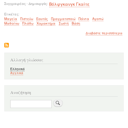
Συγγραφέας - Δημιουργός
Βόλφγκανγκ Γκαίτε
Ετικέτες
Μαγεία
Πιστεύω
Εαυτός
Πραγματοποιώ
Πάντα
Αγαπώ
Μαθαίνω
Πλάθω
Χαρακτήρα
Σωστή
Βάση
για
Διαβάστε περισσότερα
το
Το
να
πισ
και
Αλλαγή γλώσσας
να
αγ
Ελληνικά
τον
Αγγλικά
εαυ
σου
είν
μαγ
Αναζήτηση
Αναζήτηση