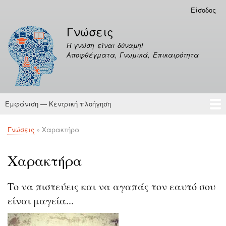
Παράκαμψη
Είσοδος
Μενού
προς
λογαριασμού
Γνώσεις
το
χρήστη
κυρίως
Η γνώση είναι δύναμη!
περιεχόμενο
Αποφθέγματα, Γνωμικά, Επικαιρότητα
Εμφάνιση — Κεντρική πλοήγηση
Κεντρική
πλοήγηση
Γνώσεις
Αποφθέγματα
Γνώσεις
Χαρακτήρα
Breadcrumb
Χαρακτήρα
Το να πιστεύεις και να αγαπάς τον εαυτό σου
είναι μαγεία...