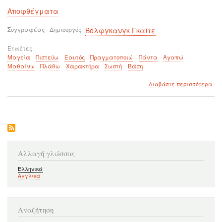
Αποφθέγματα
Συγγραφέας - Δημιουργός
Βόλφγκανγκ Γκαίτε
Ετικέτες
Μαγεία
Πιστεύω
Εαυτός
Πραγματοποιώ
Πάντα
Αγαπώ
Μαθαίνω
Πλάθω
Χαρακτήρα
Σωστή
Βάση
για
Διαβάστε περισσότερα
το
Το
να
πισ
και
να
αγ
τον
Αλλαγή γλώσσας
εαυ
σου
Ελληνικά
Αγγλικά
είν
μαγ
Αναζήτηση