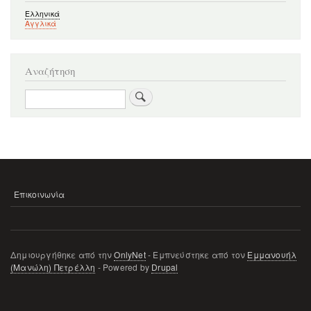
Ελληνικά
Αγγλικά
Αναζήτηση
Αναζήτηση
Επικοινωνία
ΜΕΝΟΎ
ΥΠΟΣΈΛΙΔΟΥ
Δημιουργήθηκε από την
OnlyNet
- Εμπνεύστηκε από τον
Εμμανουήλ
(Μανώλη) Πετρέλλη
- Powered by
Drupal