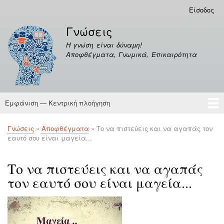
Παράκαμψη
Είσοδος
Μενού
προς
λογαριασμού
Γνώσεις
το
χρήστη
κυρίως
Η γνώση είναι δύναμη!
περιεχόμενο
Αποφθέγματα, Γνωμικά, Επικαιρότητα
Εμφάνιση — Κεντρική πλοήγηση
Κεντρική
πλοήγηση
Γνώσεις
Αποφθέγματα
Γνώσεις
Αποφθέγματα
Το να πιστεύεις και να αγαπάς τον
Breadcrumb
εαυτό σου είναι μαγεία...
Το να πιστεύεις και να αγαπάς
τον εαυτό σου είναι μαγεία...