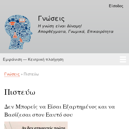
Παράκαμψη
Είσοδος
Μενού
προς
λογαριασμού
Γνώσεις
το
χρήστη
κυρίως
Η γνώση είναι δύναμη!
περιεχόμενο
Αποφθέγματα, Γνωμικά, Επικαιρότητα
Εμφάνιση — Κεντρική πλοήγηση
Κεντρική
πλοήγηση
Γνώσεις
Αποφθέγματα
Γνώσεις
Πιστεύω
Breadcrumb
Πιστεύω
Δεν Μπορείς να Είσαι Εξαρτημένος και να
Βασίζεσαι στον Εαυτό σου