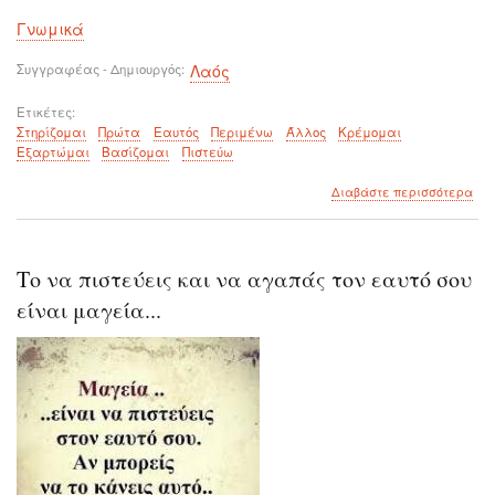
Γνωμικά
Συγγραφέας - Δημιουργός
Λαός
Ετικέτες
Στηρίζομαι
Πρώτα
Εαυτός
Περιμένω
Άλλος
Κρέμομαι
Εξαρτώμαι
Βασίζομαι
Πιστεύω
για
Διαβάστε περισσότερα
το
Δε
Μπο
να
Το να πιστεύεις και να αγαπάς τον εαυτό σου
Είσ
Εξα
είναι μαγεία...
και
να
Βασ
στο
Εαυ
σου