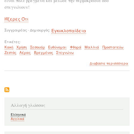
είναι πολύ βρεγμένα και μείωσε την θερμοκρασία όσο
στεγνώνουν!
Ήξερες Ότι
Συγγραφέας - Δημιουργός
Εγκυκλοπαίδεια
Ετικέτες
Κακή
Χρήση
Σεσουάρ
Ευθύνομαι
Φθορά
Μαλλιά
Προστατεύω
Ζεστός
Αέρας
Βρεγμένος
Στεγνώνω
για
Διαβάστε περισσότερα
το
Μά
να
χρη
σω
το
σεσ
Αλλαγή γλώσσας
Ελληνικά
Αγγλικά