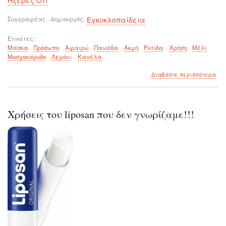
Ήξερες Ότι
Συγγραφέας - Δημιουργός
Εγκυκλοπαίδεια
Ετικέτες
Μάσκα
Πρόσωπο
Αφαιρώ
Πανάδα
Ακμή
Ρυτίδα
Χρήση
Μέλι
Μοσχοκάρυδο
Λεμόνι
Κανέλα
για
Διαβάστε περισσότερα
το
Μά
προ
που
Χρήσεις του liposan που δεν γνωρίζαμε!!!
αφα
μαγ
παν
σημ
ακμ
ρυτ
απ
την
δεύ
χρή
της!