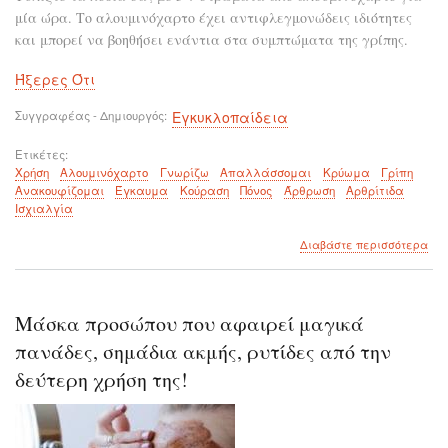
μία ώρα. Το αλουμινόχαρτο έχει αντιφλεγμονώδεις ιδιότητες
και μπορεί να βοηθήσει ενάντια στα συμπτώματα της γρίπης.
Ήξερες Ότι
Συγγραφέας - Δημιουργός
Εγκυκλοπαίδεια
Ετικέτες
Χρήση
Αλουμινόχαρτο
Γνωρίζω
Απαλλάσσομαι
Κρύωμα
Γρίπη
Ανακουφίζομαι
Έγκαυμα
Κούραση
Πόνος
Άρθρωση
Αρθρίτιδα
Ισχιαλγία
για
Διαβάστε περισσότερα
το
Μπο
να
χρη
Μάσκα προσώπου που αφαιρεί μαγικά
το
αλο
πανάδες, σημάδια ακμής, ρυτίδες από την
για
δεύτερη χρήση της!
λόγ
που
δεν
γνω
πρι