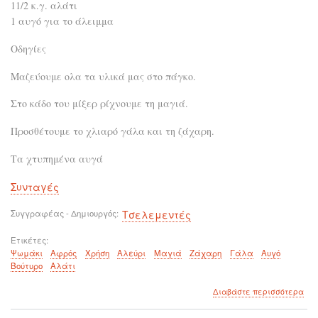
11/2 κ.γ. αλάτι
1 αυγό για το άλειμμα
Οδηγίες
Μαζεύουμε ολα τα υλικά μας στο πάγκο.
Στο κάδο του μίξερ ρίχνουμε τη μαγιά.
Προσθέτουμε το χλιαρό γάλα και τη ζάχαρη.
Τα χτυπημένα αυγά
Συνταγές
Συγγραφέας - Δημιουργός
Τσελεμεντές
Ετικέτες
Ψωμάκι
Αφρός
Χρήση
Αλεύρι
Μαγιά
Ζάχαρη
Γάλα
Αυγό
Βούτυρο
Αλάτι
για
Διαβάστε περισσότερα
το
Ψω