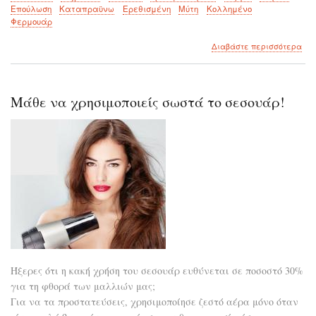
Επούλωση
Καταπραϋνω
Ερεθισμένη
Μύτη
Κολλημένο
Φερμουάρ
για
Διαβάστε περισσότερα
το
Χρή
του
lipo
Μάθε να χρησιμοποιείς σωστά το σεσουάρ!
που
δεν
γνω
Ήξερες ότι η κακή χρήση του σεσουάρ ευθύνεται σε ποσοστό 30%
για τη φθορά των μαλλιών μας;
Για να τα προστατεύσεις, χρησιμοποίησε ζεστό αέρα μόνο όταν