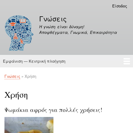
Παράκαμψη
Είσοδος
Μενού
προς
λογαριασμού
Γνώσεις
το
χρήστη
κυρίως
Η γνώση είναι δύναμη!
περιεχόμενο
Αποφθέγματα, Γνωμικά, Επικαιρότητα
Εμφάνιση — Κεντρική πλοήγηση
Κεντρική
πλοήγηση
Γνώσεις
Αποφθέγματα
Γνώσεις
Χρήση
Breadcrumb
Χρήση
Ψωμάκια αφρός για πολλές χρήσεις!