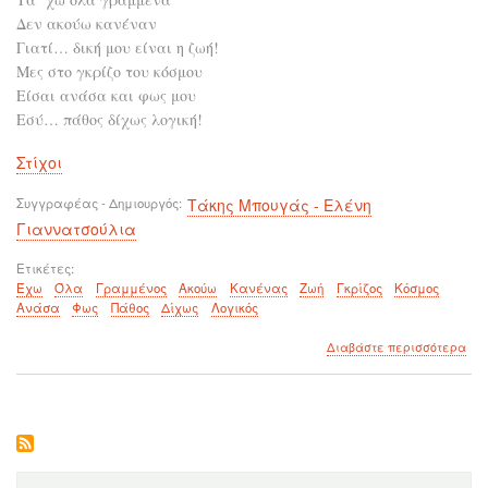
Δεν ακούω κανέναν
Γιατί… δική μου είναι η ζωή!
Μες στο γκρίζο του κόσμου
Είσαι ανάσα και φως μου
Εσύ… πάθος δίχως λογική!
Στίχοι
Συγγραφέας - Δημιουργός
Τάκης Μπουγάς - Ελένη
Γιαννατσούλια
Ετικέτες
Έχω
Όλα
Γραμμένος
Ακούω
Κανένας
Ζωή
Γκρίζος
Κόσμος
Ανάσα
Φως
Πάθος
Δίχως
Λογικός
για
Διαβάστε περισσότερα
το
Δε
ακο
καν