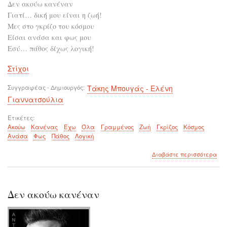
Δεν ακούω κανέναν
Γιατί… δική μου είναι η ζωή!
Μες στο γκρίζο του κόσμου
Είσαι ανάσα και φως μου
Εσύ… πάθος δίχως λογική!
Στίχοι
Συγγραφέας - Δημιουργός
Τάκης Μπουγάς - Ελένη
Γιαννατσούλια
Ετικέτες
Ακούω
Κανένας
Έχω
Όλα
Γραμμένος
Ζωή
Γκρίζος
Κόσμος
Ανάσα
Φως
Πάθος
Λογική
για
Διαβάστε περισσότερα
το
Δε
ακο
καν
Δεν ακούω κανέναν