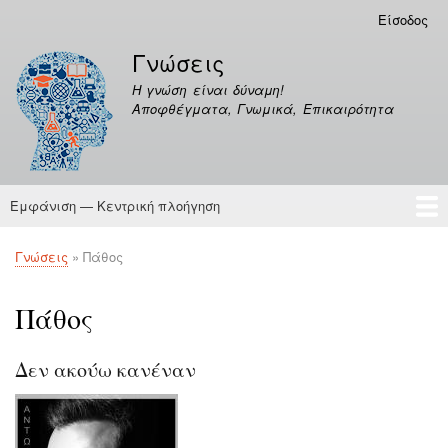
Παράκαμψη
Είσοδος
Μενού
προς
λογαριασμού
Γνώσεις
το
χρήστη
κυρίως
Η γνώση είναι δύναμη!
περιεχόμενο
Αποφθέγματα, Γνωμικά, Επικαιρότητα
Εμφάνιση — Κεντρική πλοήγηση
Κεντρική
πλοήγηση
Γνώσεις
Αποφθέγματα
Γνώσεις
Πάθος
Breadcrumb
Πάθος
Δεν ακούω κανέναν