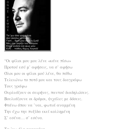
“Οι φίλοι μου μου λένε «κάνε πίσω»
Προτού εσύ μ’ αφήσεις, να σ’ αφήσω
Όλοι μου οι φίλοι μού λένε, θα πάθω
Τελειώνω το ποτό μου και τους διαγράφω
Τους γράφω
Ουρλιάζουν οι σειρήνες, παντού διαδηλώσεις.
Βουλιάζουνε οι δρόμοι, ψιχάλες με δόσεις.
Φτάνω όπου να ’ναι, φωτιά αναμμένη
Την έχω την πυξίδα εκεί κολλημένη
Σ’ εσένα… σ’ εσένα.
Τα ’χω όλα γραμμένα