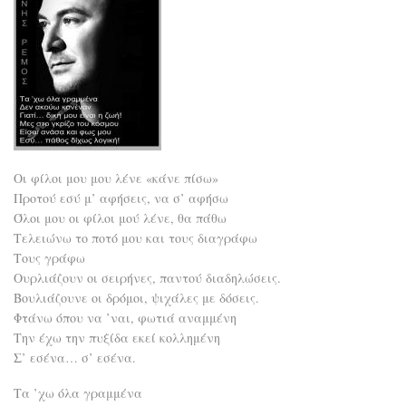
Οι φίλοι μου μου λένε «κάνε πίσω»
Προτού εσύ μ’ αφήσεις, να σ’ αφήσω
Όλοι μου οι φίλοι μού λένε, θα πάθω
Τελειώνω το ποτό μου και τους διαγράφω
Τους γράφω
Ουρλιάζουν οι σειρήνες, παντού διαδηλώσεις.
Βουλιάζουνε οι δρόμοι, ψιχάλες με δόσεις.
Φτάνω όπου να ’ναι, φωτιά αναμμένη
Την έχω την πυξίδα εκεί κολλημένη
Σ’ εσένα… σ’ εσένα.
Τα ’χω όλα γραμμένα