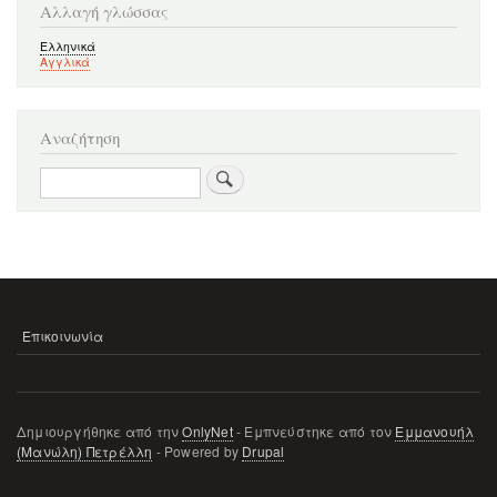
Αλλαγή γλώσσας
Ελληνικά
Αγγλικά
Αναζήτηση
Αναζήτηση
Επικοινωνία
ΜΕΝΟΎ
ΥΠΟΣΈΛΙΔΟΥ
Δημιουργήθηκε από την
OnlyNet
- Εμπνεύστηκε από τον
Εμμανουήλ
(Μανώλη) Πετρέλλη
- Powered by
Drupal