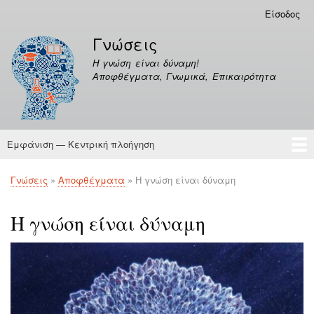
Παράκαμψη
Είσοδος
Μενού
προς
λογαριασμού
Γνώσεις
το
χρήστη
κυρίως
Η γνώση είναι δύναμη!
περιεχόμενο
Αποφθέγματα, Γνωμικά, Επικαιρότητα
Εμφάνιση — Κεντρική πλοήγηση
Κεντρική
πλοήγηση
Γνώσεις
Αποφθέγματα
Γνώσεις
Αποφθέγματα
Η γνώση είναι δύναμη
Breadcrumb
Η γνώση είναι δύναμη