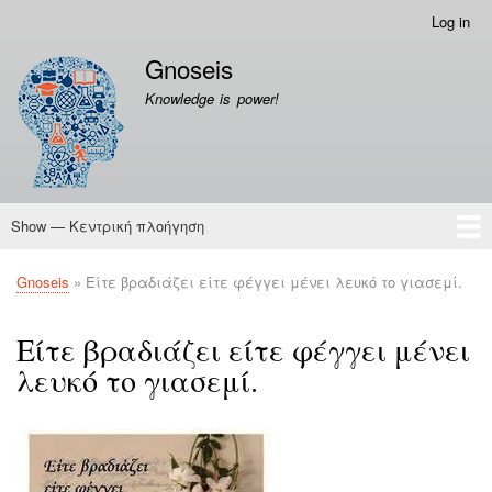
Skip
Log in
Μενού
to
λογαριασμού
Gnoseis
main
χρήστη
content
Knowledge is power!
Show — Κεντρική πλοήγηση
Κεντρική
πλοήγηση
Gnoseis
Quotes
Gnoseis
Είτε βραδιάζει είτε φέγγει μένει λευκό το γιασεμί.
Breadcrumb
Είτε βραδιάζει είτε φέγγει μένει
λευκό το γιασεμί.