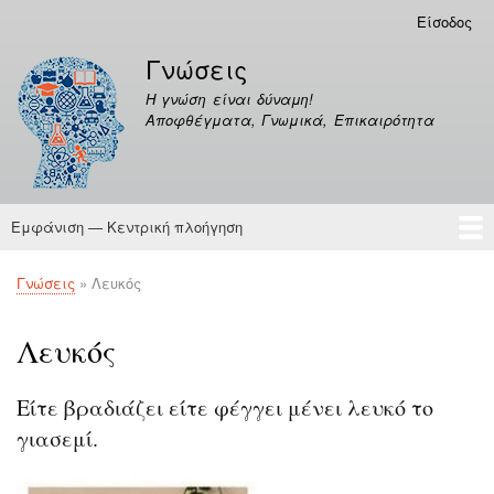
Παράκαμψη
Είσοδος
Μενού
προς
λογαριασμού
Γνώσεις
το
χρήστη
κυρίως
Η γνώση είναι δύναμη!
περιεχόμενο
Αποφθέγματα, Γνωμικά, Επικαιρότητα
Εμφάνιση — Κεντρική πλοήγηση
Κεντρική
πλοήγηση
Γνώσεις
Αποφθέγματα
Γνώσεις
Λευκός
Breadcrumb
Λευκός
Είτε βραδιάζει είτε φέγγει μένει λευκό το
γιασεμί.