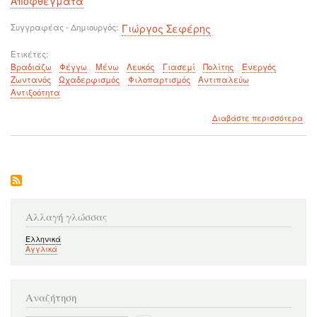
Αποφθέγματα
Συγγραφέας - Δημιουργός
Γιώργος Σεφέρης
Ετικέτες
Βραδιάζω
Φέγγω
Μένω
Λευκός
Γιασεμί
Πολίτης
Ενεργός
Ζωντανός
Ωχαδερφισμός
Φιλοπαρτισμός
Αντιπαλεύω
Αντιξοότητα
για
Διαβάστε περισσότερα
το
Είτ
βρα
είτ
φέ
μέν
λευ
το
Αλλαγή γλώσσας
για
Ελληνικά
Αγγλικά
Αναζήτηση