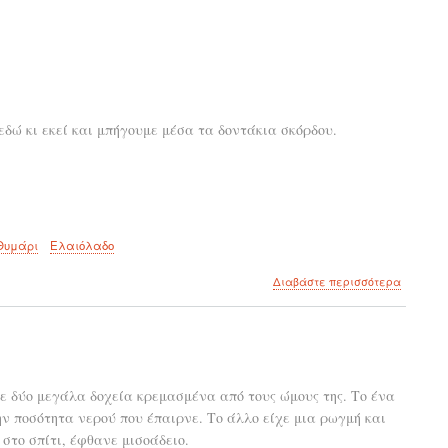
εδώ κι εκεί και μπήγουμε μέσα τα δοντάκια σκόρδου.
Θυμάρι
Ελαιόλαδο
για
Διαβάστε περισσότερα
το
Νουά
κατσαρό
λεμονάτ
ε δύο μεγάλα δοχεία κρεμασμένα από τους ώμους της. Το ένα
ν ποσότητα νερού που έπαιρνε. Το άλλο είχε μια ρωγμή και
 στο σπίτι, έφθανε μισοάδειο.