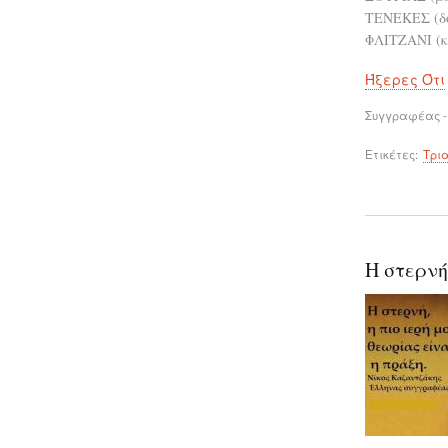
ΤΕΝΕΚΕΣ (δο
ΦΛΙΤΖΑΝΙ (κ
Ήξερες Ότι
Συγγραφέας -
Ετικέτες
Τρι
Η στερνή,