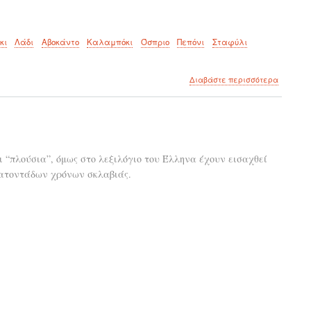
κι
Λάδι
Αβοκάντο
Καλαμπόκι
Όσπριο
Πεπόνι
Σταφύλι
για
Διαβάστε περισσότερα
το
8
συνδυασ
φαγητώ
για
απώλει
 “πλούσια”, όμως στο λεξιλόγιο του Έλληνα έχουν εισαχθεί
βάρους!
κατοντάδων χρόνων σκλαβιάς.