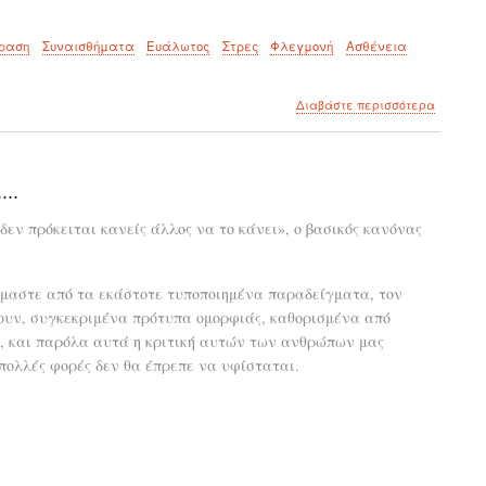
ραση
Συναισθήματα
Ευάλωτος
Στρες
Φλεγμονή
Ασθένεια
για
Διαβάστε περισσότερα
το
Πού
νοσεί
το
..
σώμα
όταν
 δεν πρόκειται κανείς άλλος να το κάνει», ο βασικός κανόνας
πονάει
η
ψυχή!
όμαστε από τα εκάστοτε τυποποιημένα παραδείγματα, τον
ουν, συγκεκριμένα πρότυπα ομορφιάς, καθορισμένα από
, και παρόλα αυτά η κριτική αυτών των ανθρώπων μας
 πολλές φορές δεν θα έπρεπε να υφίσταται.