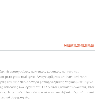
για
Διαβάστε περισσότερα
το
300
τούρκικε
λέξεις
που
λέμε
, δημοσιογράφος, πολιτικός, μουσικός, ποιητής και
σχεδόν
 και μεταφραστικό έργο. Αναγνωρίζεται ως ένας από τους
καθημερ
νες και ως ο περισσότερο μεταφρασμένος παγκοσμίως. Έγινε
ής απόδοσης των έργων του Ο Χριστός ξανασταυρώνεται, Βίος
ίος Πειρασμός. Ήταν ένας από τους πιο σεβαστούς από το λαό
τερικό συγγραφείς.