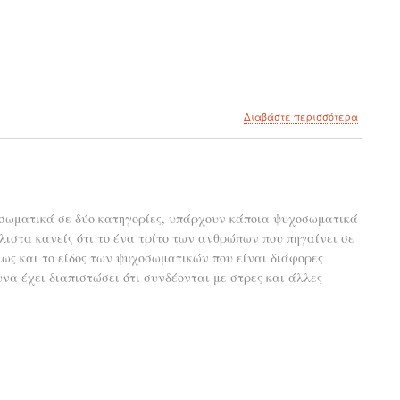
για
Διαβάστε περισσότερα
το
Η
στερνή,
η
πιο
ιερή
οσωματικά σε δύο κατηγορίες, υπάρχουν κάποια ψυχοσωματικά
μορφή
λιστα κανείς ότι το ένα τρίτο των ανθρώπων που πηγαίνει σε
θεωρίας
είναι
ως και το είδος των ψυχοσωματικών που είναι διάφορες
η
υνα έχει διαπιστώσει ότι συνδέονται με στρες και άλλες
πράξη.