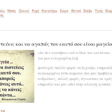
Λέω
Νόσος
Ξεκινώ
Ψυχή
Καταλήγω
Σώμα
Θετική
Σκέψη
Υγιής
Έκφ
ός
στεύεις και να αγαπάς τον εαυτό σου είναι μαγεία.
«Αν δεν αγαπήσεις εσύ ο ίδιος τον εαυτό σου,
για μια ευτυχισμένη ζωή.
Δυστυχώς πολλές φορές το ξεχνάμε, επηρεαζ
συγκεκριμένο τύπο σώματος που μας προβάλλ
ανθρώπους, πολλές φορές, άγνωστους σε εμάς
επηρεάζει και μας ωθεί στην αλλαγή, η οποία
ατα