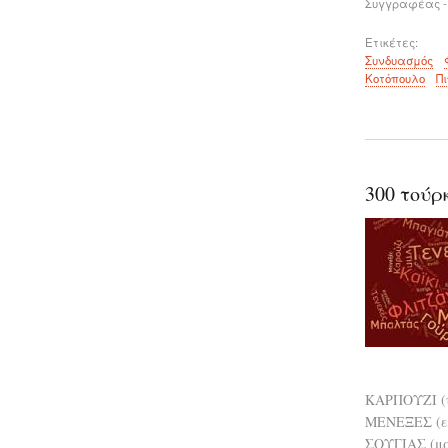
Συγγραφέας -
Ετικέτες
Συνδυασμός
Κοτόπουλο
Π
300 τούρ
ΚΑΡΠΟΥΖΙ (
ΜΕΝΕΞΕΣ (εύ
ΣΟΥΓΙΑΣ (μα