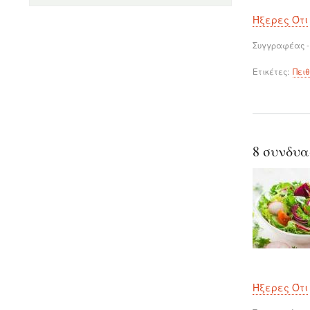
Ήξερες Ότι
Συγγραφέας -
Ετικέτες
Πει
8 συνδυα
Ήξερες Ότι