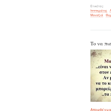
Ετικέτες
Ιπππκράτης
Μοναξιά
Θυμ
Το να πι
Αποφθέγμ