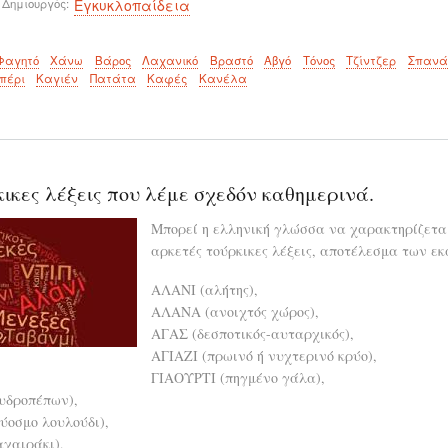
 Δημιουργός
Εγκυκλοπαίδεια
Φαγητό
Χάνω
Βάρος
Λαχανικό
Βραστό
Αβγό
Τόνος
Τζίντζερ
Σπανά
ιπέρι
Καγιέν
Πατάτα
Καφές
Κανέλα
κικες λέξεις που λέμε σχεδόν καθημερινά.
Μπορεί η ελληνική γλώσσα να χαρακτηρίζεται
αρκετές τούρκικες λέξεις, αποτέλεσμα των ε
ΑΛΑΝΙ (αλήτης),
ΑΛΑΝΑ (ανοιχτός χώρος),
ΑΓΑΣ (δεσποτικός-αυταρχικός),
ΑΓΙΑΖΙ (πρωινό ή νυχτερινό κρύο),
ΓΙΑΟΥΡΤΙ (πηγμένο γάλα),
υδροπέπων),
οσμο λουλούδι),
χαιράκι),