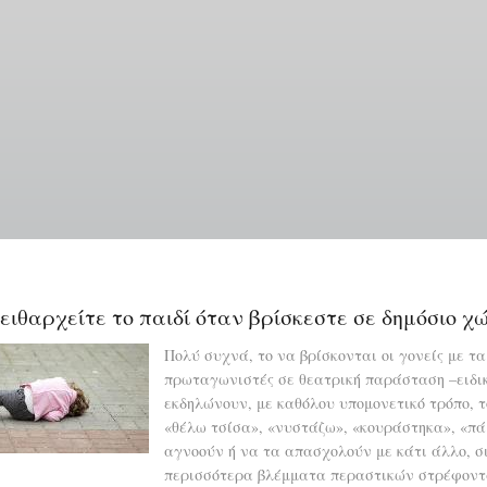
Παράκαμψη
προς
το
κυρίως
περιεχόμενο
ειθαρχείτε το παιδί όταν βρίσκεστε σε δημόσιο χ
Πολύ συχνά, το να βρίσκονται οι γονείς με τα
πρωταγωνιστές σε θεατρική παράσταση –ειδικ
εκδηλώνουν, με καθόλου υπομονετικό τρόπο, τ
«θέλω τσίσα», «νυστάζω», «κουράστηκα», «πάμ
αγνοούν ή να τα απασχολούν με κάτι άλλο, σι
περισσότερα βλέμματα περαστικών στρέφοντα