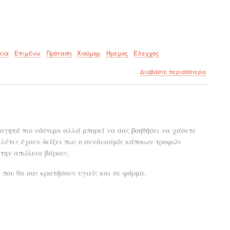
κία
Επιμένω
Πρόταση
Χιούμορ
Ήρεμος
Έλεγχος
για
Διαβάστε περισσότερα
το
Πώς
να
πειθαρχ
το
παιδί
αγητά πιο νόστιμα αλλά μπορεί να σας βοηθήσει να χάσετε
όταν
ελέτες έχουν δείξει πως ο συνδυασμός κάποιων τροφών
βρίσκεσ
σε
 στην απώλεια βάρους.
δημόσιο
χώρο.
που θα σας κρατήσουν υγιείς και σε φόρμα.