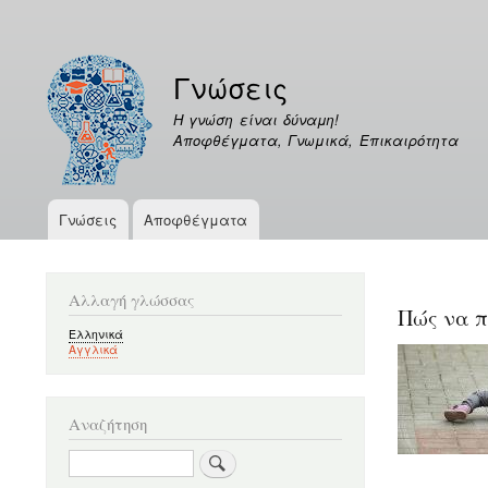
Μενού
λογαριασμού
Γνώσεις
χρήστη
Η γνώση είναι δύναμη!
Αποφθέγματα, Γνωμικά, Επικαιρότητα
Γνώσεις
Αποφθέγματα
Κεντρική
πλοήγηση
Αλλαγή γλώσσας
Πώς να π
Ελληνικά
Αγγλικά
Αναζήτηση
Αναζήτηση