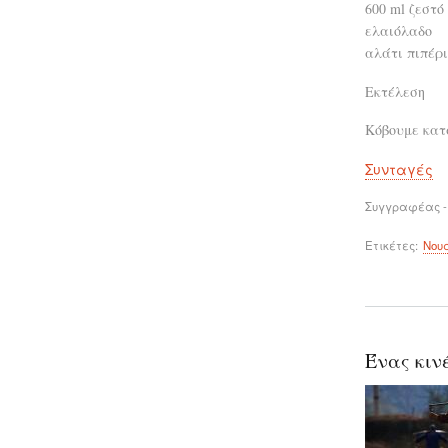
600 ml ζεστό
ελαιόλαδο
αλάτι πιπέρι
Εκτέλεση
Κόβουμε κατά
Συνταγές
Συγγραφέας -
Ετικέτες
Νου
Ένας κινέ