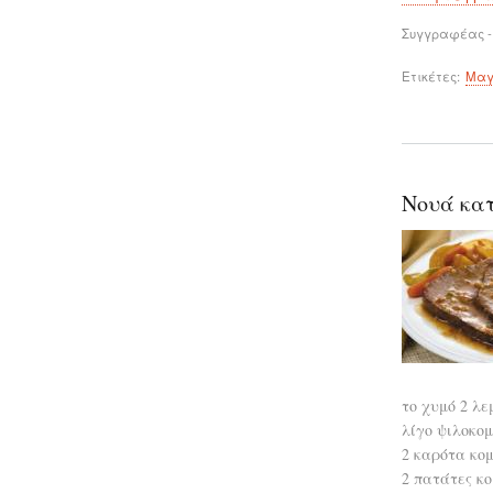
Συγγραφέας -
Ετικέτες
Μαγ
Νουά κα
το χυμό 2 λε
λίγο ψιλοκομ
2 καρότα κο
2 πατάτες κο