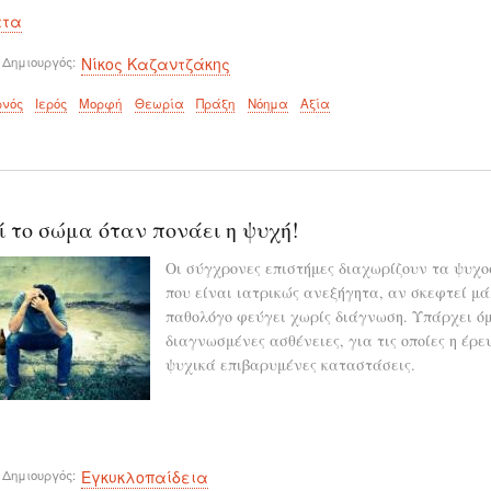
ατα
 Δημιουργός
Νίκος Καζαντζάκης
ρνός
Ιερός
Μορφή
Θεωρία
Πράξη
Νόημα
Αξία
ί το σώμα όταν πονάει η ψυχή!
Οι σύγχρονες επιστήμες διαχωρίζουν τα ψυχ
που είναι ιατρικώς ανεξήγητα, αν σκεφτεί μά
παθολόγο φεύγει χωρίς διάγνωση. Υπάρχει όμ
διαγνωσμένες ασθένειες, για τις οποίες η έρε
ψυχικά επιβαρυμένες καταστάσεις.
 Δημιουργός
Εγκυκλοπαίδεια