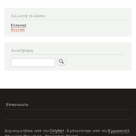
Αλλαγή γλώσσας
Ελληνικά
Αγγλικά
Αναζήτηση
Αναζήτηση
Επικοινωνία
ΜΕΝΟΎ
ΥΠΟΣΈΛΙΔΟΥ
Δημιουργήθηκε από την
OnlyNet
- Εμπνεύστηκε από τον
Εμμανουήλ
(Μανώλη) Πετρέλλη
- Powered by
Drupal