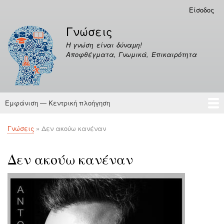
Παράκαμψη
Είσοδος
Μενού
προς
λογαριασμού
Γνώσεις
το
χρήστη
κυρίως
Η γνώση είναι δύναμη!
περιεχόμενο
Αποφθέγματα, Γνωμικά, Επικαιρότητα
Εμφάνιση — Κεντρική πλοήγηση
Κεντρική
πλοήγηση
Γνώσεις
Αποφθέγματα
Γνώσεις
Δεν ακούω κανέναν
Breadcrumb
Δεν ακούω κανέναν