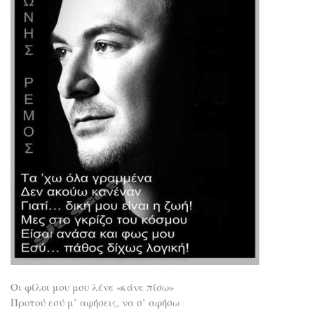
Οι φίλοι μου μου λένε «κάνε πίσω»
Προτού εσύ μ’ αφήσεις, να σ’ αφήσω