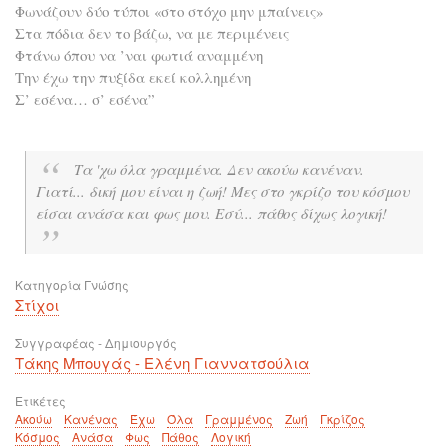
Φωνάζουν δύο τύποι «στο στόχο μην μπαίνεις»
Στα πόδια δεν το βάζω, να με περιμένεις
Φτάνω όπου να ’ναι φωτιά αναμμένη
Την έχω την πυξίδα εκεί κολλημένη
Σ’ εσένα… σ’ εσένα”
Τα 'χω όλα γραμμένα. Δεν ακούω κανέναν.
Γιατί... δική μου είναι η ζωή! Μες στο γκρίζο του κόσμου
είσαι ανάσα και φως μου. Εσύ... πάθος δίχως λογική!
Κατηγορία Γνώσης
Στίχοι
Συγγραφέας - Δημιουργός
Τάκης Μπουγάς - Ελένη Γιαννατσούλια
Ετικέτες
Ακούω
Κανένας
Έχω
Όλα
Γραμμένος
Ζωή
Γκρίζος
Κόσμος
Ανάσα
Φως
Πάθος
Λογική