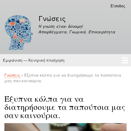
Παράκαμψη
Είσοδος
Μενού
προς
λογαριασμού
Γνώσεις
το
χρήστη
κυρίως
Η γνώση είναι δύναμη!
περιεχόμενο
Αποφθέγματα, Γνωμικά, Επικαιρότητα
Εμφάνιση — Κεντρική πλοήγηση
Κεντρική
πλοήγηση
Γνώσεις
Αποφθέγματα
Γνώσεις
Έξυπνα κόλπα για να διατηρήσουμε τα παπούτσια
Breadcrumb
μας σαν καινούρια.
Έξυπνα κόλπα για να
διατηρήσουμε τα παπούτσια μας
σαν καινούρια.