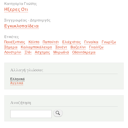
Κατηγορία Γνώσης
Ήξερες Ότι
Συγγραφέας - Δημιουργός
Εγκυκλοπαίδεια
Ετικέτες
Πανέξυπνος
Κόλπο
Παπούτσι
Ελάχιστος
Γυναίκα
Γνωρίζω
Σήμερα
Καλαμποκάλευρο
Σουέντ
Βαζελίνι
Γυαλίζω
Λουστρίνι
Ξίδι
Ασχημος
Μυρωδιά
Οδοντόκρεμα
Αλλαγή γλώσσας
Ελληνικά
Αγγλικά
Αναζήτηση
Αναζήτηση